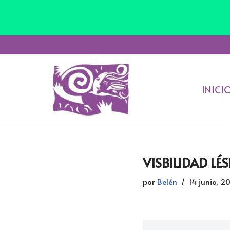
Saltar
al
INICI
contenido
VISBILIDAD LÉ
por
Belén
14 junio, 2