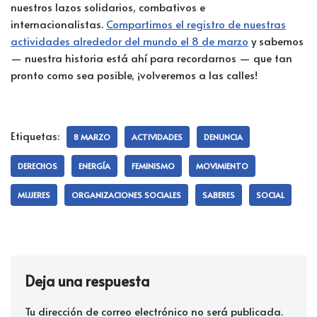
nuestros lazos solidarios, combativos e
internacionalistas.
Compartimo
s el registro de nuestras
actividades alrededor del mundo el 8 de marzo
y sabemos
— nuestra historia está ahí para recordarnos — que tan
pronto como sea posible, ¡volveremos a las calles!
Etiquetas:
8 MARZO
ACTIVIDADES
DENUNCIA
DERECHOS
ENERGÍA
FEMINISMO
MOVIMIENTO
MUJERES
ORGANIZACIONES SOCIALES
SABERES
SOCIAL
Deja una respuesta
Tu dirección de correo electrónico no será publicada.