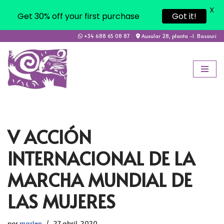
X
Get 30% off your first purchase
Got it!
+34 688 65 08 87
Auxular 28, planta -1. Basauri
Saltar
al
contenido
V ACCIÓN
INTERNACIONAL DE LA
MARCHA MUNDIAL DE
LAS MUJERES
por
marlen
27 abril, 2020