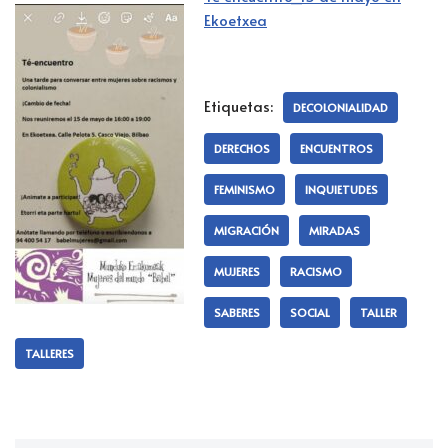
Ekoetxea
Etiquetas:
DECOLONIALIDAD
DERECHOS
ENCUENTROS
FEMINISMO
INQUIETUDES
MIGRACIÓN
MIRADAS
MUJERES
RACISMO
SABERES
SOCIAL
TALLER
TALLERES