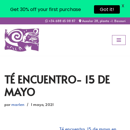
X
Get 30% off your first purchase
Got it!
+34 688 65 08 87
Auxular 28, planta -1. Basauri
Saltar
al
contenido
TÉ ENCUENTRO- 15 DE
MAYO
por
marlen
1 mayo, 2021
Té encuentro_15 de mayo en