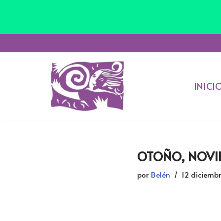
Saltar
al
INICI
contenido
OTOÑO, NOVIE
por
Belén
12 diciemb