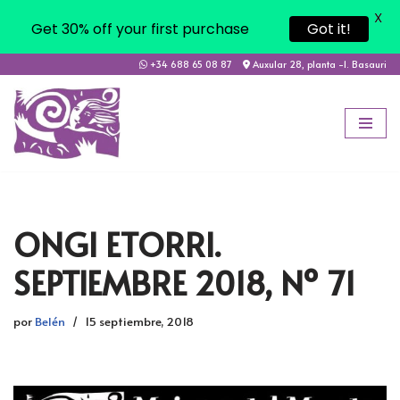
X
Get 30% off your first purchase
Got it!
+34 688 65 08 87
Auxular 28, planta -1. Basauri
Saltar
al
contenido
ONGI ETORRI.
SEPTIEMBRE 2018, Nº 71
por
Belén
15 septiembre, 2018