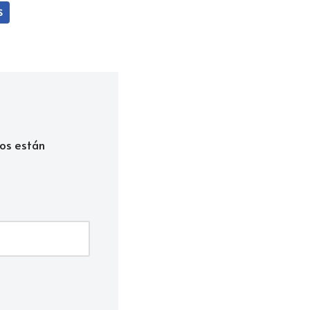
S
os están