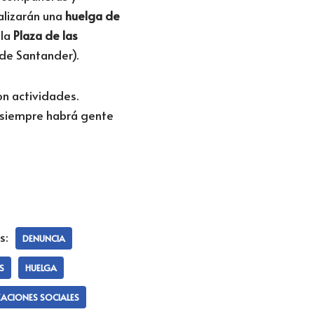
alizarán una
huelga de
 la
Plaza de las
 de Santander).
n actividades.
, siempre habrá gente
s:
DENUNCIA
S
HUELGA
ACIONES SOCIALES