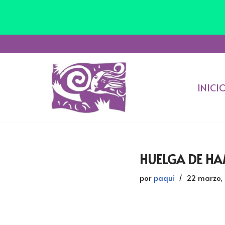
Saltar
al
INICI
contenido
HUELGA DE HA
por
paqui
22 marzo,