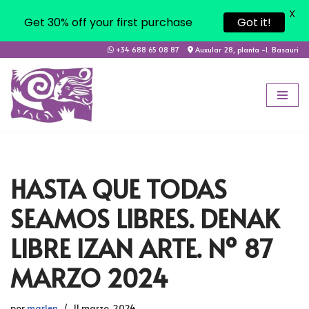
X
Get 30% off your first purchase
Got it!
+34 688 65 08 87
Auxular 28, planta -1. Basauri
Saltar
al
contenido
HASTA QUE TODAS
SEAMOS LIBRES. DENAK
LIBRE IZAN ARTE. Nº 87
MARZO 2024
por
marlen
11 marzo, 2024