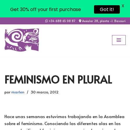
X
Get 30% off your first purchase
Got it!
+34 688 65 08 87
Auxular 28, planta -1. Basauri
Saltar
al
contenido
FEMINISMO EN PLURAL
por
marlen
30 marzo, 2012
Hace unas semanas estuvimos trabajando en la Asamblea
sobre el feminismo. Conociendo las diferentes olas en las