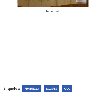
Tercera ola
Etiquetas:
FEMINISMO
MUJERES
OLA