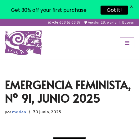
X
Get 30% off your first purchase
Got it!
+34 688 65 08 87
Auxular 28, planta -1. Basauri
Saltar
al
contenido
EMERGENCIA FEMINISTA,
Nº 91, JUNIO 2025
por
marlen
30 junio, 2025