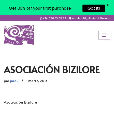
X
Get 30% off your first purchase
Got it!
+34 688 65 08 87
Auxular 28, planta -1. Basauri
Saltar
al
contenido
ASOCIACIÓN BIZILORE
por
paqui
11 marzo, 2013
Asociación Bizilore