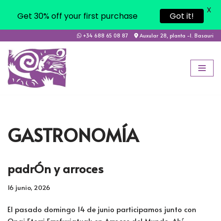
X
Get 30% off your first purchase
Got it!
+34 688 65 08 87
Auxular 28, planta -1. Basauri
Saltar
al
contenido
GASTRONOMÍA
padrÓn y arroces
16 junio, 2026
El pasado domingo 14 de junio participamos junto con
Ongi Etorri Errefuxiatuak en Arroces del Mundo. Ahí,