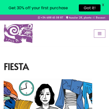
X
Get 30% off your first purchase
Got it!
+34 688 65 08 87
Auxular 28, planta -1. Basauri
Saltar
al
contenido
FIESTA